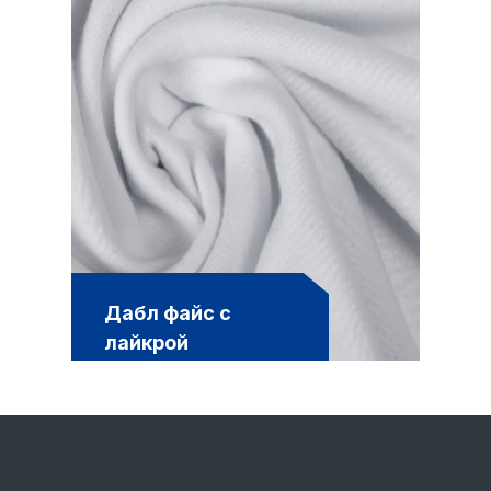
Дабл файс с
лайкрой