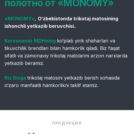
полотно от «MONOMY»
«MONOMY»
,
O‘zbekistonda trikotaj matosining
ishonchli yetkazib beruvchisi.
.
Korxonamiz MDHning
ko‘plab yirik shaharlari va
tikuvchilik brendlari bilan hamkorlik qiladi. Biz faqat
sifatli va zamonaviy trikotaj matolarini arzon narxlarda
yetkazib beramiz.
Biz Sizga
trikotaj matosini yetkazib berish sohasida
o‘zaro manfaatli hamkorlikni taklif etamiz.
ПРОДУКЦИЯ