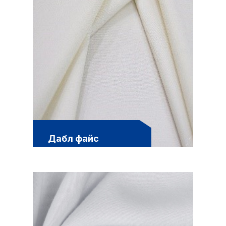
Дабл файс