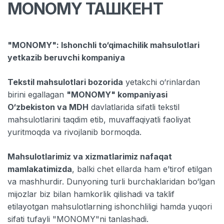
MONOMY ТАШКЕНТ
"MONOMY": Ishonchli to‘qimachilik mahsulotlari
yetkazib beruvchi kompaniya
Tekstil mahsulotlari bozorida
yetakchi o‘rinlardan
birini egallagan
"MONOMY" kompaniyasi
O‘zbekiston va MDH
davlatlarida sifatli tekstil
mahsulotlarini taqdim etib, muvaffaqiyatli faoliyat
yuritmoqda va rivojlanib bormoqda.
Mahsulotlarimiz va xizmatlarimiz nafaqat
mamlakatimizda
, balki chet ellarda ham e’tirof etilgan
va mashhurdir. Dunyoning turli burchaklaridan bo‘lgan
mijozlar biz bilan hamkorlik qilishadi va taklif
etilayotgan mahsulotlarning ishonchliligi hamda yuqori
sifati tufayli "MONOMY"ni tanlashadi.